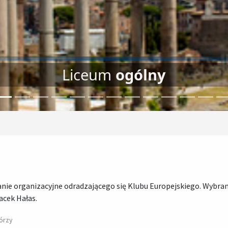
Liceum
ogólny
kanie organizacyjne odradzającego się Klubu Europejskiego. Wybra
acek Hałas.
tórzy