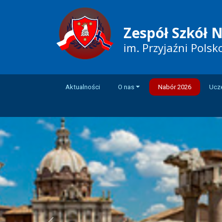
Zespół Szkół N
im. Przyjaźni Pols
Aktualności
O nas
Nabór 2026
Ucz