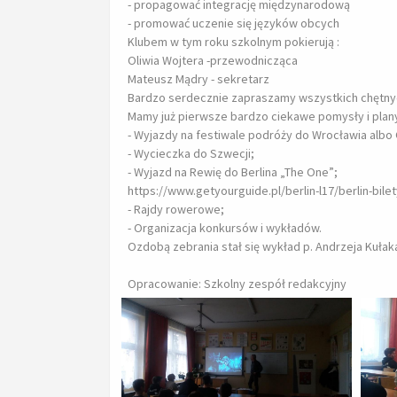
- propagować integrację międzynarodową
- promować uczenie się języków obcych
Klubem w tym roku szkolnym pokierują :
Oliwia Wojtera -przewodnicząca
Mateusz Mądry - sekretarz
Bardzo serdecznie zapraszamy wszystkich chętnych,
Mamy już pierwsze bardzo ciekawe pomysły i plany.
- Wyjazdy na festiwale podróży do Wrocławia albo
- Wycieczka do Szwecji;
- Wyjazd na Rewię do Berlina „The One”;
https://www.getyourguide.pl/berlin-l17/berlin-bile
- Rajdy rowerowe;
- Organizacja konkursów i wykładów.
Ozdobą zebrania stał się wykład p. Andrzeja Kułaka
Opracowanie: Szkolny zespół redakcyjny
Powiększ zdjęcie