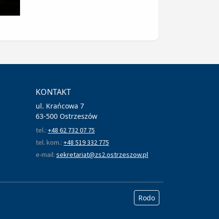
KONTAKT
ul. Krańcowa 7
63-500 Ostrzeszów
tel.:
+48 62 732 07 75
tel. kom.:
+48 519 332 775
e-mail:
sekretariat@zs2.ostrzeszow.pl
Rodo