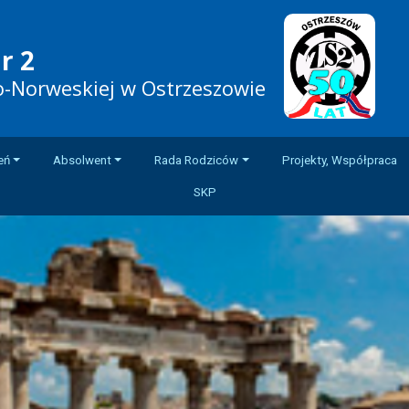
r 2
ko-Norweskiej w Ostrzeszowie
eń
Absolwent
Rada Rodziców
Projekty, Współpraca
SKP