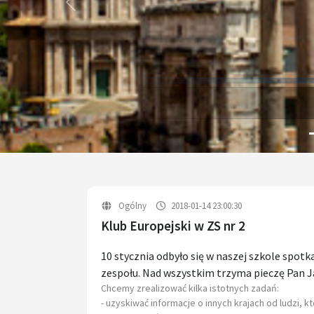
Previous
Ogólny
2018-01-14 23:00:30
Klub Europejski w ZS nr 2
10 stycznia odbyło się w naszej szkole spot
zespołu. Nad wszystkim trzyma pieczę Pan J
Chcemy zrealizować kilka istotnych zadań:
- uzyskiwać informacje o innych krajach od ludzi, k