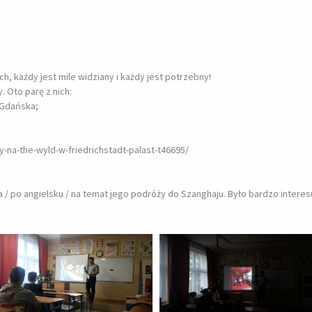
 każdy jest mile widziany i każdy jest potrzebny!
 Oto parę z nich:
 Gdańska;
ty-na-the-wyld-w-friedrichstadt-palast-t46695/
 / po angielsku / na temat jego podróży do Szanghaju. Było bardzo interesuj
Powiększ zdjęcie
Powiększ zdjęcie