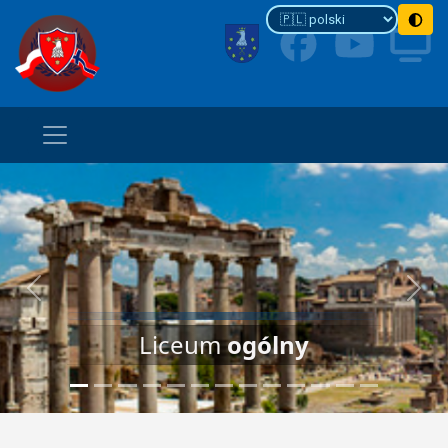
Previous
Next
Liceum
ogólny