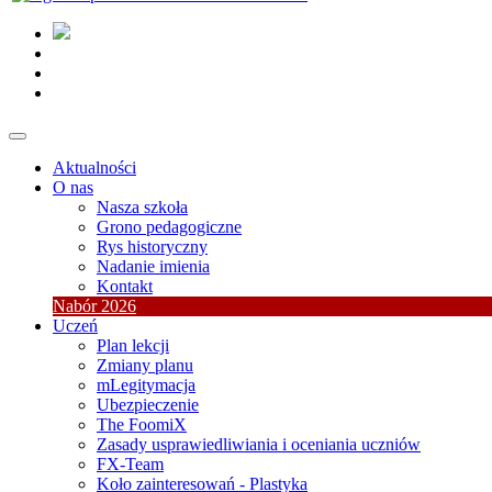
Aktualności
O nas
Nasza szkoła
Grono pedagogiczne
Rys historyczny
Nadanie imienia
Kontakt
Nabór 2026
Uczeń
Plan lekcji
Zmiany planu
mLegitymacja
Ubezpieczenie
The FoomiX
Zasady usprawiedliwiania i oceniania uczniów
FX-Team
Koło zainteresowań - Plastyka