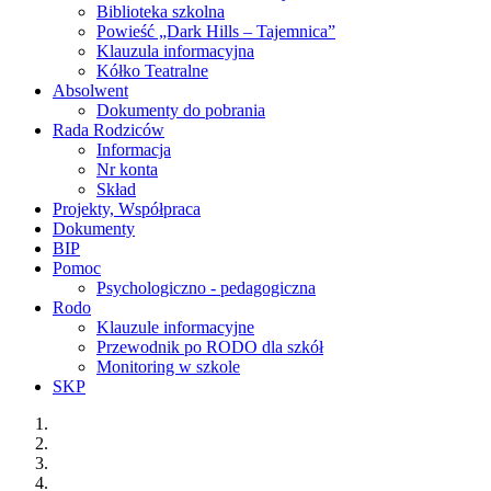
Biblioteka szkolna
Powieść „Dark Hills – Tajemnica”
Klauzula informacyjna
Kółko Teatralne
Absolwent
Dokumenty do pobrania
Rada Rodziców
Informacja
Nr konta
Skład
Projekty, Współpraca
Dokumenty
BIP
Pomoc
Psychologiczno - pedagogiczna
Rodo
Klauzule informacyjne
Przewodnik po RODO dla szkół
Monitoring w szkole
SKP