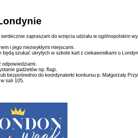
 Londynie
ia serdecznie zapraszam do wzięcia udziału w ogólnopolski
nem i jego niezwykłymi miejscami.
 będą szukać ukrytych w szkole kart z ciekawostkami o Londyn
z odpowiedziami.
ystanie gadżetów np. flagi.
ub bezpośrednio do koordynatorki konkursu p. Małgorzaty Przyb
w sali 105.