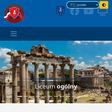
Previous
Next
Liceum
ogólny