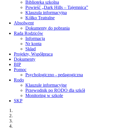
Biblioteka szkolna
Powieść „Dark Hills – Tajemnica”
Klauzula informacyjna
Kółko Teatralne
Absolwent
Dokumenty do pobrania
Rada Rodziców
Informacja
Nr konta
Skład
Projekty, Współpraca
Dokumenty
BIP
Pomoc
Psychologiczno - pedagogiczna
Rodo
Klauzule informacyjne
Przewodnik po RODO dla szkół
Monitoring w szkole
SKP