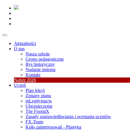
Aktualności
O nas
Nasza szkoła
Grono pedagogiczne
Rys historyczny
Nadanie imienia
Kontakt
Nabór 2026
Uczeń
Plan lekcji
Zmiany planu
mLegitymacja
Ubezpieczenie
The FoomiX
Zasady usprawiedliwiania i oceniania uczniów
FX-Team
Koło zainteresowań - Plastyka