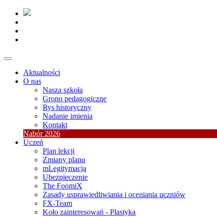
Aktualności
O nas
Nasza szkoła
Grono pedagogiczne
Rys historyczny
Nadanie imienia
Kontakt
Nabór 2026
Uczeń
Plan lekcji
Zmiany planu
mLegitymacja
Ubezpieczenie
The FoomiX
Zasady usprawiedliwiania i oceniania uczniów
FX-Team
Koło zainteresowań - Plastyka