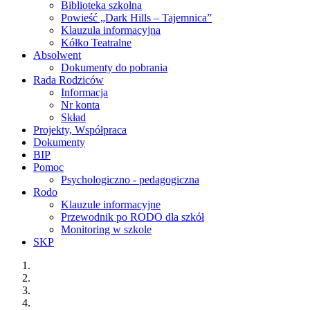
Biblioteka szkolna
Powieść „Dark Hills – Tajemnica”
Klauzula informacyjna
Kółko Teatralne
Absolwent
Dokumenty do pobrania
Rada Rodziców
Informacja
Nr konta
Skład
Projekty, Współpraca
Dokumenty
BIP
Pomoc
Psychologiczno - pedagogiczna
Rodo
Klauzule informacyjne
Przewodnik po RODO dla szkół
Monitoring w szkole
SKP